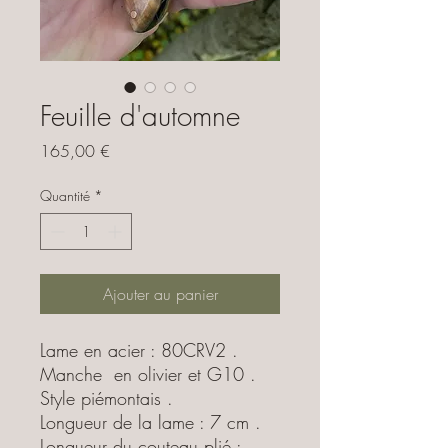
Feuille d'automne
Prix
165,00 €
Quantité
*
Ajouter au panier
Lame en acier : 80CRV2 .
Manche en olivier et G10 .
Style piémontais .
Longueur de la lame : 7 cm .
Longueur du couteau plié :