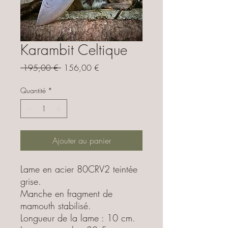
Karambit Celtique
Prix
Prix
 195,00 € 
156,00 €
original
promotionnel
Quantité
*
Ajouter au panier
Lame en acier 80CRV2 teintée
grise.
Manche en fragment de
mamouth stabilisé.
Longueur de la lame : 10 cm.