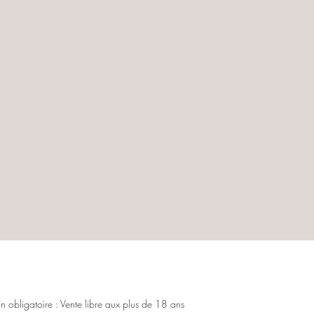
e de stockage du couteau, si ce
 en cuir, éviter de le laisser à
et la substance contenu dans le cuir
colorer le manche ou oxyder l'acier.
lement son tranchant lorsqu'elle est
Il est donc nécessaire de l'affûter de
emple avec la pierre à affûter
e toute responsabilité en cas de
e mauvaise manipulation.
n obligatoire : Vente libre aux plus de 18 ans