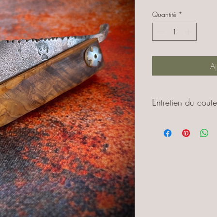
Quantité
*
Aj
Entretien du cout
Les aciers au carbone 
après la trempe, tout e
facilité d'affûtage, mais
est donc important de 
séche de possible après
Huiler la lame lorsque 
quelque temps, avec par
qui pourra aussi bien 
Stockage :