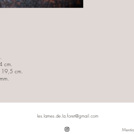
Pour une longue périod
dernier dispose d'un étui
l'intérieur, l'humidité 
pourraient finir par dé
L'affûtage :
Toute lame perd naturel
utilisée régulièrement. 
temps en temps, par ex
.
Fallkniven DC4.
14 cm.
: 19,5 cm.
Nous nous dégageons d
 mm.
mauvais entretien ou d
les.lames.de.la.foret@gmail.com
Mentio